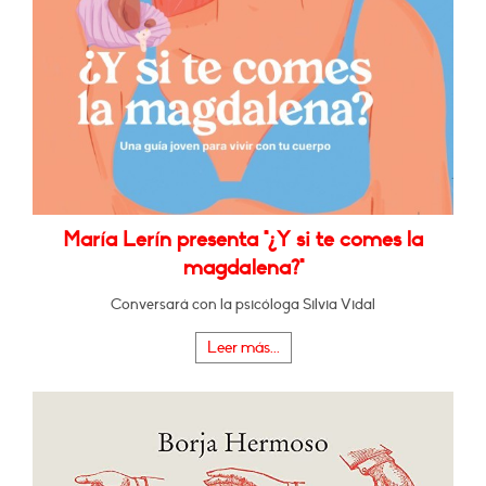
María Lerín presenta "¿Y si te comes la
magdalena?"
Conversará con la psicóloga Silvia Vidal
Leer más...