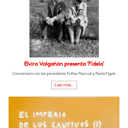
Elvira Valgañón presenta "Fidela"
Conversará con las periodistas Esther Pascual y Paula Figols
Leer más...