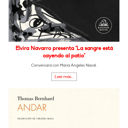
Elvira Navarro presenta "La sangre está
cayendo al patio"
Conversará con María Ángeles Naval.
Leer más...