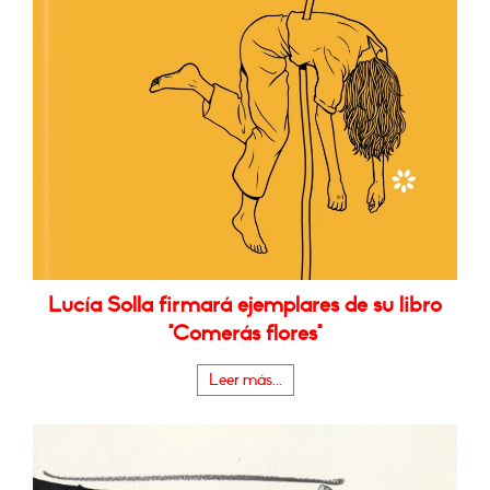
Lucía Solla firmará ejemplares de su libro
"Comerás flores"
Leer más...