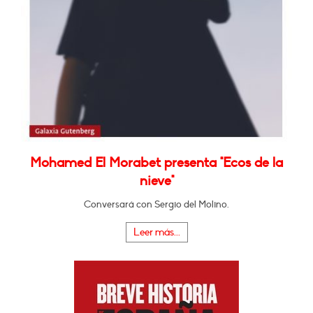
Mohamed El Morabet presenta "Ecos de la
nieve"
Conversará con Sergio del Molino.
Leer más...