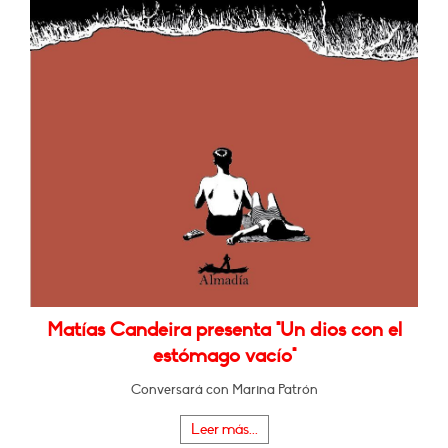
Matías Candeira presenta "Un dios con el
estómago vacío"
Conversará con Marina Patrón
Leer más...