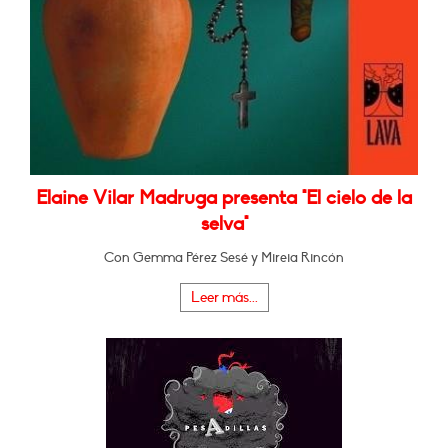
Elaine Vilar Madruga presenta "El cielo de la
selva"
Con Gemma Pérez Sesé y Mireia Rincón
Leer más...