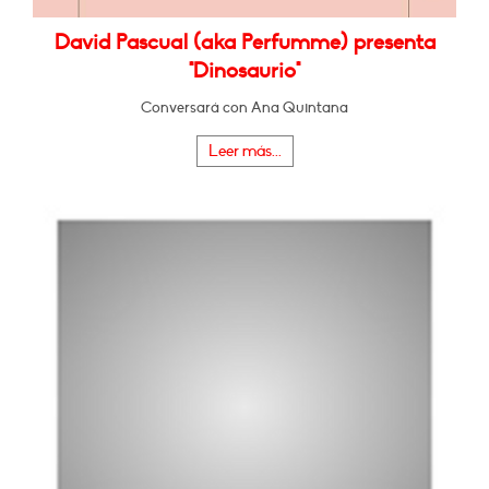
David Pascual (aka Perfumme) presenta
"Dinosaurio"
Conversará con Ana Quintana
Leer más...