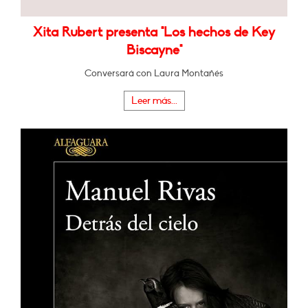
Xita Rubert presenta "Los hechos de Key
Biscayne"
Conversará con Laura Montañés
Leer más...