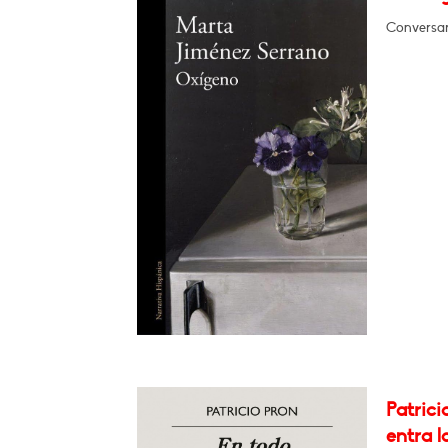
Conversa
Patrici
entra l