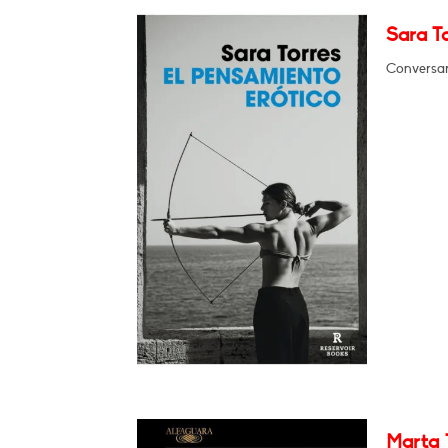
Sara To
Conversar
Marta 