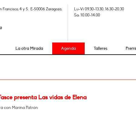
n Francisco, 4 y 5. E-50006 Zaragoza,
Lu-Vi 09.30-13.30, 16.30-20.30
Sa: 10.00-14.00
a
La otra Mirada
Agenda
Talleres
Prem
Fasce presenta Las vidas de Elena
á con Marina Patrón