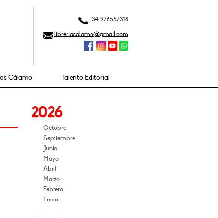
+34 976557318
libreriacalamo@gmail.com
ios Cálamo
Talento Editorial
2026
Octubre
Septiembre
Junio
Mayo
Abril
Marzo
Febrero
Enero