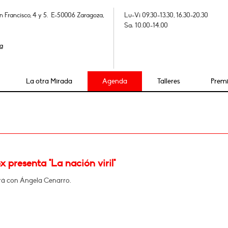
n Francisco, 4 y 5. E-50006 Zaragoza,
Lu-Vi 09.30-13.30, 16.30-20.30
Sa: 10.00-14.00
a
La otra Mirada
Agenda
Talleres
Prem
x presenta "La nación viril"
á con Ángela Cenarro.