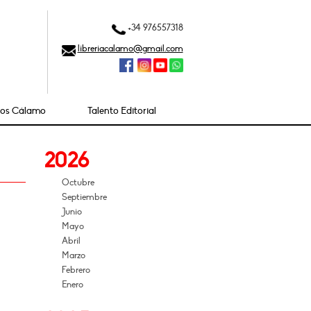
+34 976557318
libreriacalamo@gmail.com
ios Cálamo
Talento Editorial
2026
Octubre
Septiembre
Junio
Mayo
Abril
Marzo
Febrero
Enero