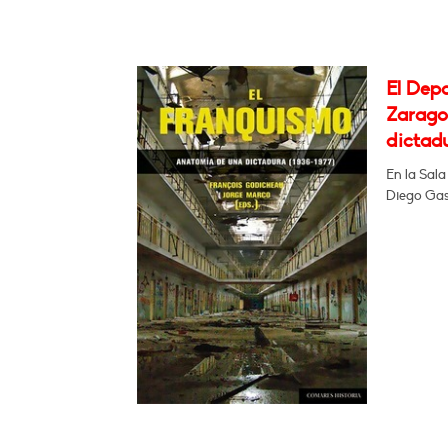
El Dep
Zarago
dictadu
En la Sala
Diego Gas