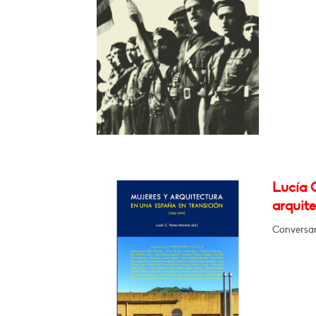
Lucía 
arquite
Conversar