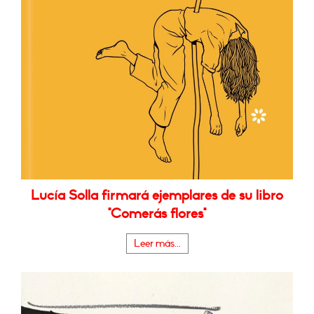
Lucía Solla firmará ejemplares de su libro
"Comerás flores"
Leer más...