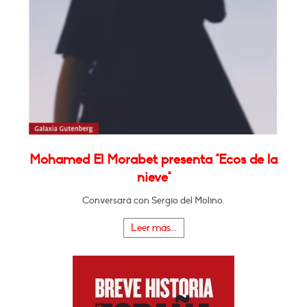
Mohamed El Morabet presenta "Ecos de la
nieve"
Conversará con Sergio del Molino.
Leer más...