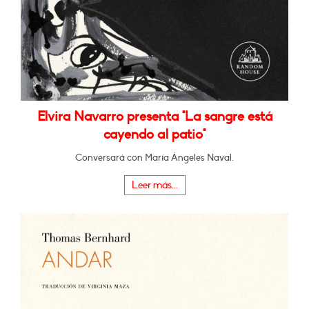
Elvira Navarro presenta "La sangre está
cayendo al patio"
Conversará con María Ángeles Naval.
Leer más...