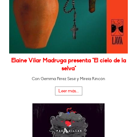
Elaine Vilar Madruga presenta "El cielo de la
selva"
Con Gemma Pérez Sesé y Mireia Rincón
Leer más...