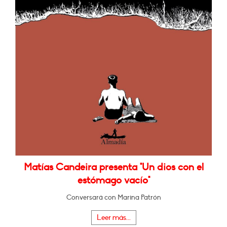
Matías Candeira presenta "Un dios con el
estómago vacío"
Conversará con Marina Patrón
Leer más...