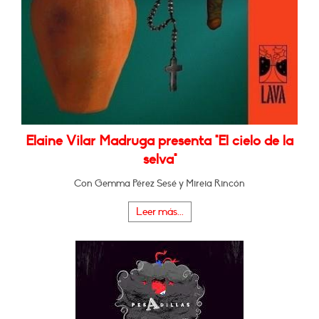
Elaine Vilar Madruga presenta "El cielo de la
selva"
Con Gemma Pérez Sesé y Mireia Rincón
Leer más...