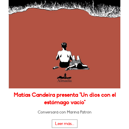
Matías Candeira presenta "Un dios con el
estómago vacío"
Conversará con Marina Patrón
Leer más...