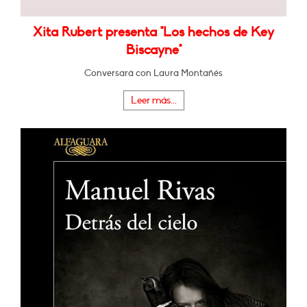
Xita Rubert presenta "Los hechos de Key
Biscayne"
Conversará con Laura Montañés
Leer más...