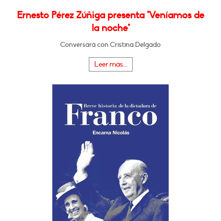
Ernesto Pérez Zúñiga presenta "Veníamos de
la noche"
Conversará con Cristina Delgado
Leer más...