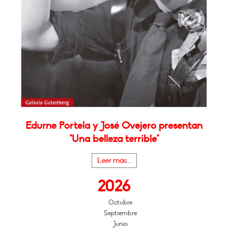
Edurne Portela y José Ovejero presentan
"Una belleza terrible"
Leer más...
2026
Octubre
Septiembre
Junio