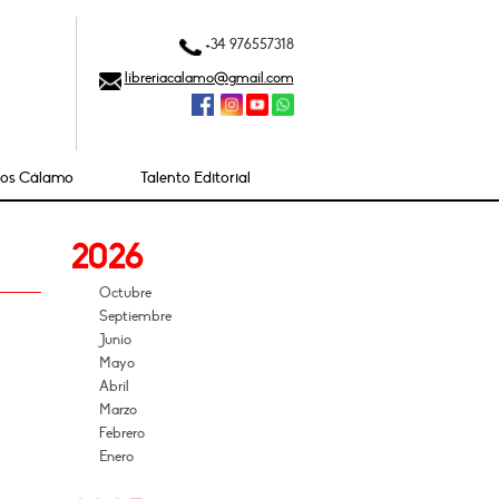
+34 976557318
libreriacalamo@gmail.com
ios Cálamo
Talento Editorial
2026
Octubre
Septiembre
Junio
Mayo
Abril
Marzo
Febrero
Enero