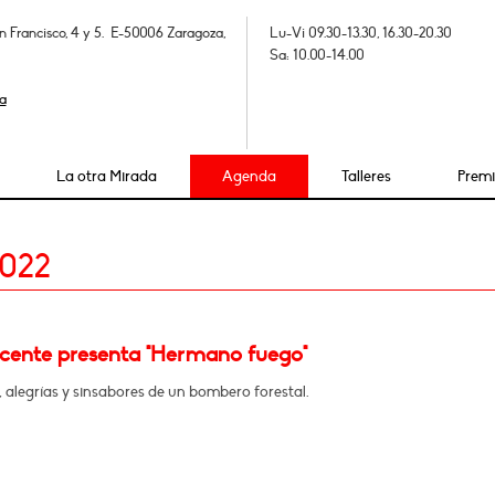
n Francisco, 4 y 5. E-50006 Zaragoza,
Lu-Vi 09.30-13.30, 16.30-20.30
Sa: 10.00-14.00
a
La otra Mirada
Agenda
Talleres
Prem
2022
icente presenta "Hermano fuego"
 alegrías y sinsabores de un bombero forestal.