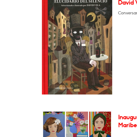
David V
Conversar
Inaugur
Maribel