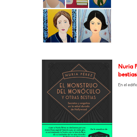
Nuria P
bestias
En el edif