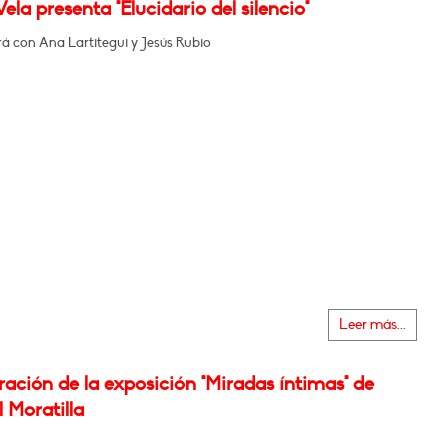
ela presenta "Elucidario del silencio"
á con Ana Lartitegui y Jesús Rubio
Leer más...
ación de la exposición "Miradas íntimas" de
 Moratilla