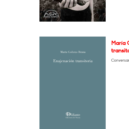
María 
transit
Conversar