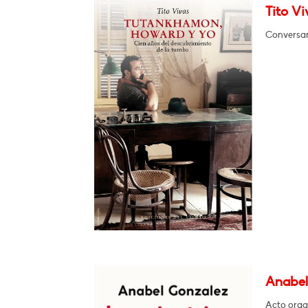
Tito V
Conversar
Anabel 
Acto orga