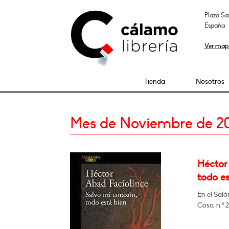
Plaza Sa
España
Ver map
Tienda
Nosotros
Mes de Noviembre de 2
Héctor
todo es
En el Saló
Coso, n.º 