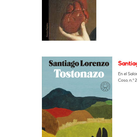
Santia
En el Saló
Coso, n.º 