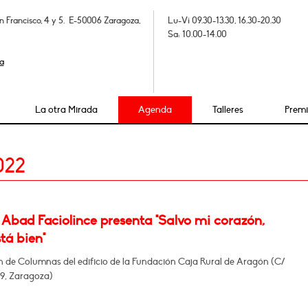
n Francisco, 4 y 5. E-50006 Zaragoza,
Lu-Vi 09.30-13.30, 16.30-20.30
Sa: 10.00-14.00
a
La otra Mirada
Agenda
Talleres
Prem
022
 Abad Faciolince presenta "Salvo mi corazón,
tá bien"
n de Columnas del edificio de la Fundación Caja Rural de Aragón (C/
29, Zaragoza)