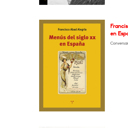
Francis
en Esp
Conversará