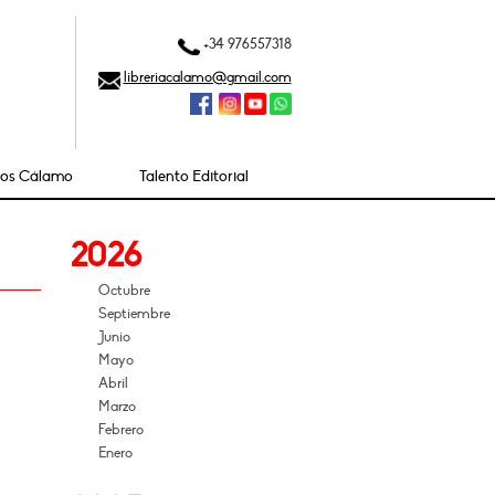
+34 976557318
libreriacalamo@gmail.com
ios Cálamo
Talento Editorial
2026
Octubre
Septiembre
Junio
Mayo
Abril
Marzo
Febrero
Enero