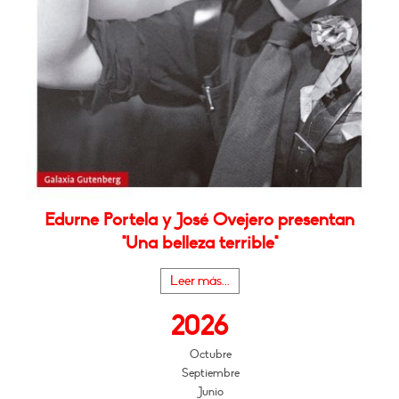
Edurne Portela y José Ovejero presentan
"Una belleza terrible"
Leer más...
2026
Octubre
Septiembre
Junio