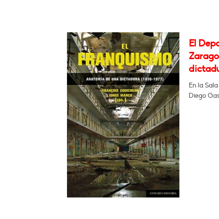
El Dep
Zarago
dictadu
En la Sala
Diego Gas