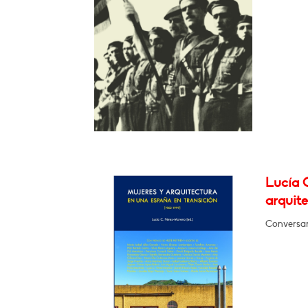
Lucía 
arquite
Conversar