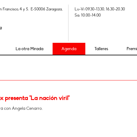
n Francisco, 4 y 5. E-50006 Zaragoza,
Lu-Vi 09.30-13.30, 16.30-20.30
Sa: 10.00-14.00
a
La otra Mirada
Agenda
Talleres
Prem
x presenta "La nación viril"
á con Ángela Cenarro.