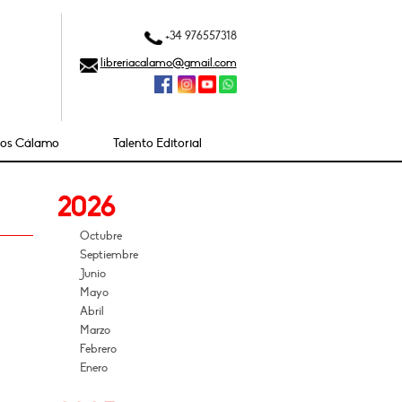
+34 976557318
libreriacalamo@gmail.com
ios Cálamo
Talento Editorial
2026
Octubre
Septiembre
Junio
Mayo
Abril
Marzo
Febrero
Enero