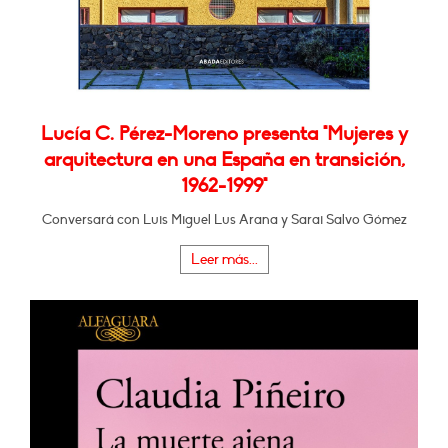
Lucía C. Pérez-Moreno presenta "Mujeres y
arquitectura en una España en transición,
1962-1999"
Conversará con Luis Miguel Lus Arana y Sarai Salvo Gómez
Leer más...