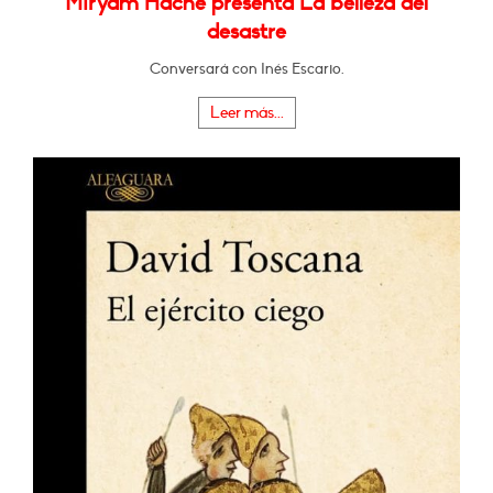
Miryam Hache presenta La belleza del
desastre
Conversará con Inés Escario.
Leer más...