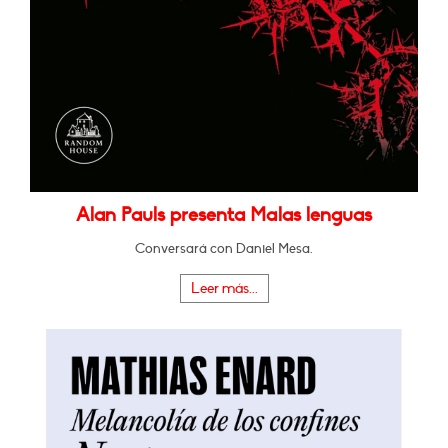
Alan Pauls presenta Malas lenguas
Conversará con Daniel Mesa.
Leer más...