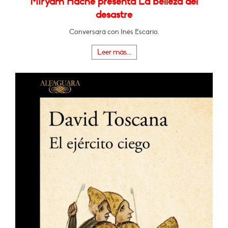
Miryam Hache presenta La belleza del
desastre
Conversará con Inés Escario.
Leer más...