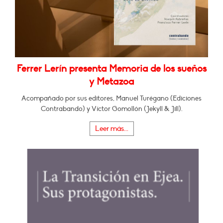
Ferrer Lerín presenta Memoria de los sueños
y Metazoa
Acompañado por sus editores, Manuel Turégano (Ediciones
Contrabando) y Víctor Gomollón (Jekyll & Jill).
Leer más...