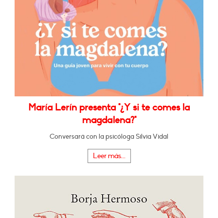
María Lerín presenta "¿Y si te comes la
magdalena?"
Conversará con la psicóloga Silvia Vidal
Leer más...