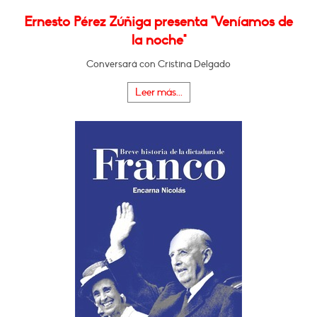
Ernesto Pérez Zúñiga presenta "Veníamos de
la noche"
Conversará con Cristina Delgado
Leer más...