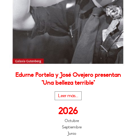
Edurne Portela y José Ovejero presentan
"Una belleza terrible"
Leer más...
2026
Octubre
Septiembre
Junio