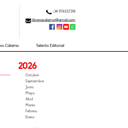
+34 976557318
libreriacalamo@gmail.com
ios Cálamo
Talento Editorial
2026
Octubre
Septiembre
Junio
Mayo
Abril
Marzo
Febrero
Enero