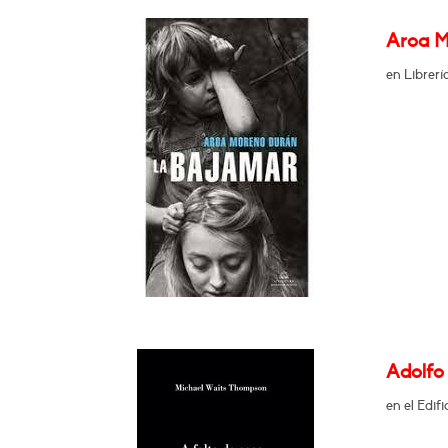
Aroa M
en Librer
Adolfo 
en el Edif