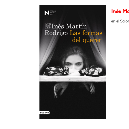
Inés M
en el Saló