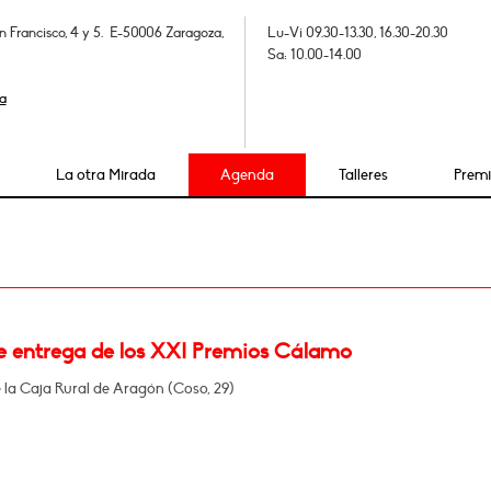
n Francisco, 4 y 5. E-50006 Zaragoza,
Lu-Vi 09.30-13.30, 16.30-20.30
Sa: 10.00-14.00
a
La otra Mirada
Agenda
Talleres
Prem
e entrega de los XXI Premios Cálamo
e la Caja Rural de Aragón (Coso, 29)