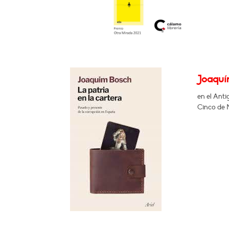
Joaquín
en el Ant
Cinco de M