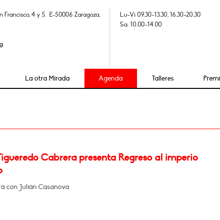
n Francisco, 4 y 5. E-50006 Zaragoza,
Lu-Vi 09.30-13.30, 16.30-20.30
Sa: 10.00-14.00
a
La otra Mirada
Agenda
Talleres
Prem
Figueredo Cabrera presenta Regreso al imperio
o
á con Julián Casanova