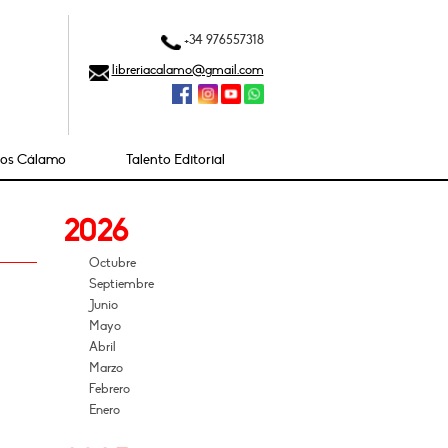
+34 976557318
libreriacalamo@gmail.com
ios Cálamo
Talento Editorial
2026
Octubre
Septiembre
Junio
Mayo
Abril
Marzo
Febrero
Enero