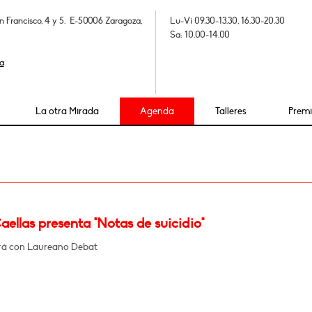
n Francisco, 4 y 5. E-50006 Zaragoza,
Lu-Vi 09.30-13.30, 16.30-20.30
Sa: 10.00-14.00
a
La otra Mirada
Agenda
Talleres
Prem
2
ellas presenta "Notas de suicidio"
rá con Laureano Debat