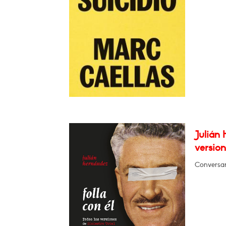
Julián 
version
Conversará