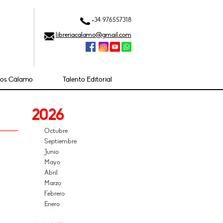
+34 976557318
libreriacalamo@gmail.com
ios Cálamo
Talento Editorial
2026
Octubre
Septiembre
Junio
Mayo
Abril
Marzo
Febrero
Enero