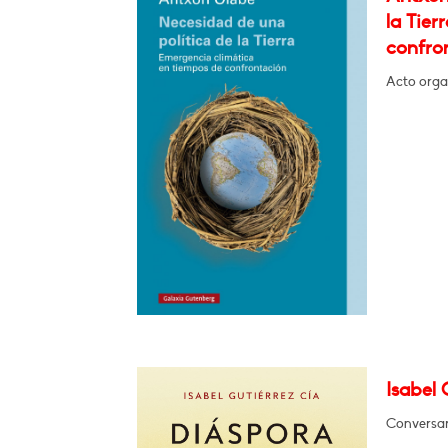
la Tier
confro
Acto orga
Isabel 
Conversará