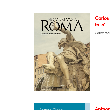
Carlos
falla"
Conversar
Antxon