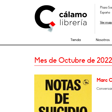
Plaza Sa
España
Ver map
Tienda
Nosotros
Mes de Octubre de 202
Marc Ca
Conversa