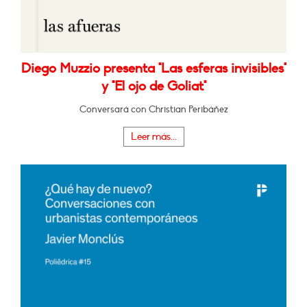
Diego Muzzio presenta "Las esferas invisibles"
y "El ojo de Goliat"
Conversará con Christian Peribáñez
Leer más...