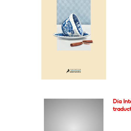
Día Int
traduc