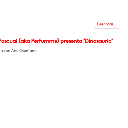
Leer más...
Pascual (aka Perfumme) presenta "Dinosaurio"
rá con Ana Quintana