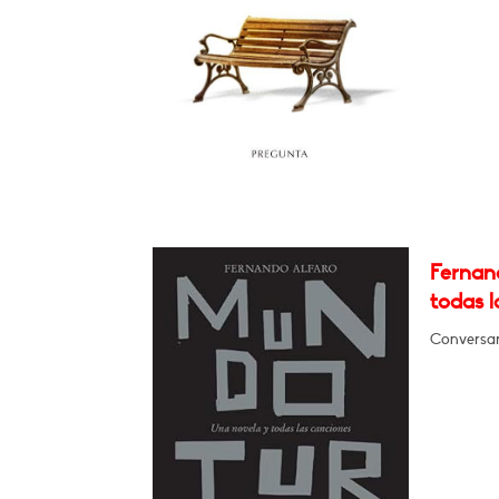
Fernan
todas l
Conversar