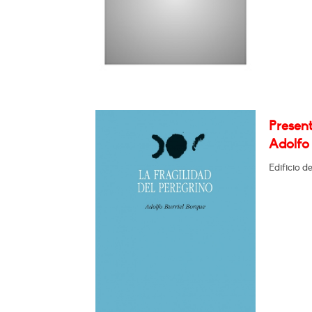
Present
Adolfo 
Edificio d