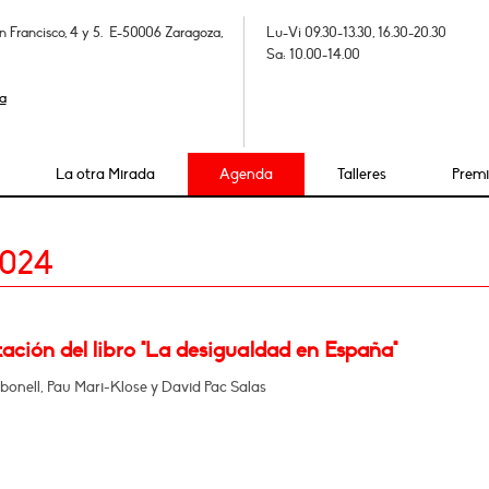
n Francisco, 4 y 5. E-50006 Zaragoza,
Lu-Vi 09.30-13.30, 16.30-20.30
Sa: 10.00-14.00
a
La otra Mirada
Agenda
Talleres
Prem
2024
ación del libro "La desigualdad en España"
bonell, Pau Mari-Klose y David Pac Salas