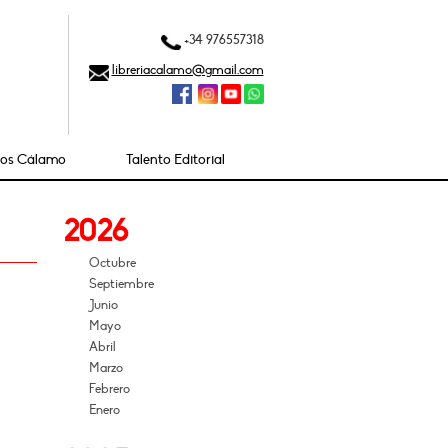
+34 976557318
libreriacalamo@gmail.com
ios Cálamo
Talento Editorial
2026
Octubre
Septiembre
Junio
Mayo
Abril
Marzo
Febrero
Enero