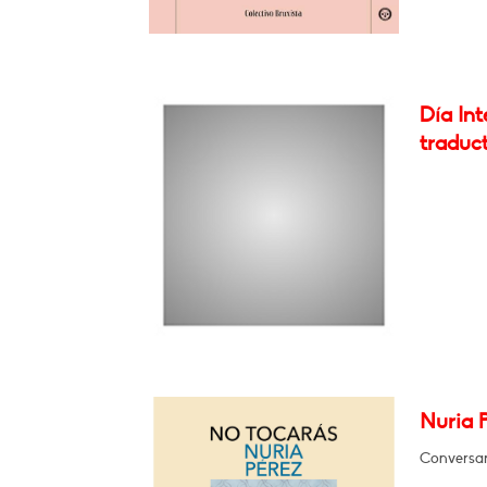
Día Int
traduc
Nuria P
Conversar