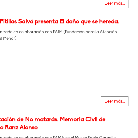
Leer más...
Pitillas Salvá presenta El daño que se hereda.
nizado en colaboración con FAIM (Fundación para la Atención
el Menor).
Leer más...
tación de No matarás. Memoria Civil de
o Ranz Alonso
nizado en colaboración con PAMA en el Museo Pablo Gargallo