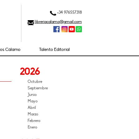
+34 976557318
libreriacalamo@gmail.com
ios Cálamo
Talento Editorial
2026
Octubre
Septiembre
Junio
Mayo
Abril
Marzo
Febrero
Enero