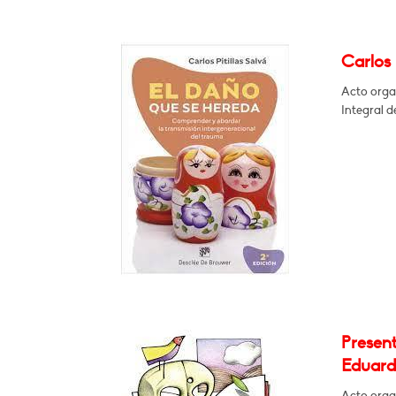
Carlos 
Acto orga
Integral d
Presen
Eduard
Acto orga