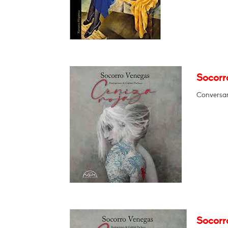
Socorr
Conversará
Socorr