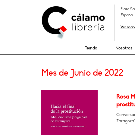
Plaza Sa
España
Ver map
Tienda
Nosotros
Mes de Junio de 2022
Rosa Mª
prostit
Conversará
Zaragoza"