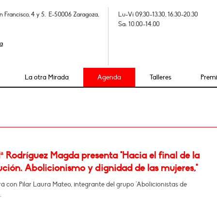
n Francisco, 4 y 5. E-50006 Zaragoza,
Lu-Vi 09.30-13.30, 16.30-20.30
Sa: 10.00-14.00
a
La otra Mirada
Agenda
Talleres
Prem
 Rodríguez Magda presenta "Hacia el final de la
ución. Abolicionismo y dignidad de las mujeres,"
 con Pilar Laura Mateo, integrante del grupo "Abolicionistas de
.