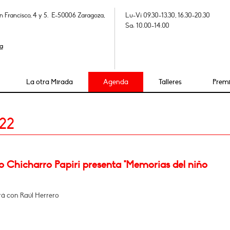
n Francisco, 4 y 5. E-50006 Zaragoza,
Lu-Vi 09.30-13.30, 16.30-20.30
Sa: 10.00-14.00
a
La otra Mirada
Agenda
Talleres
Prem
22
o Chicharro Papiri presenta "Memorias del niño
á con Raúl Herrero