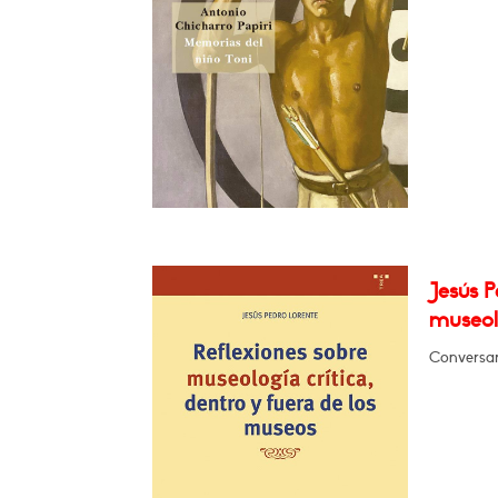
Jesús P
museolo
Conversar