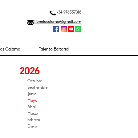
+34 976557318
libreriacalamo@gmail.com
ios Cálamo
Talento Editorial
2026
Octubre
Septiembre
Junio
Mayo
Abril
Marzo
Febrero
Enero