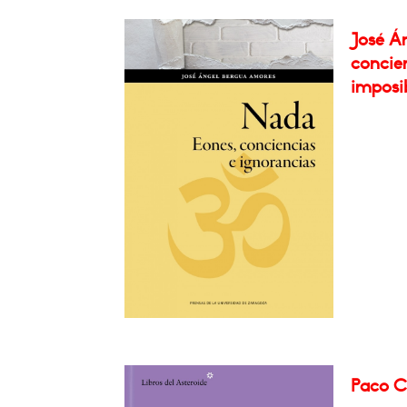
José Á
concien
imposib
Paco Ce