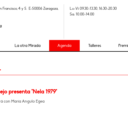
n Francisco, 4 y 5. E-50006 Zaragoza,
Lu-Vi 09.30-13.30, 16.30-20.30
Sa: 10.00-14.00
a
La otra Mirada
Agenda
Talleres
Prem
4
ejo presenta "Nela 1979"
á con María Angulo Egea