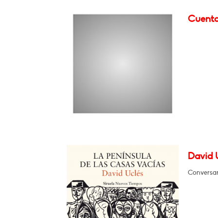
Cuenta
David U
Conversar