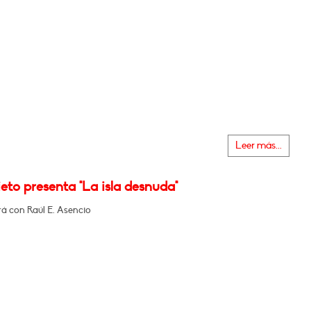
Leer más...
eto presenta "La isla desnuda"
á con Raúl E. Asencio