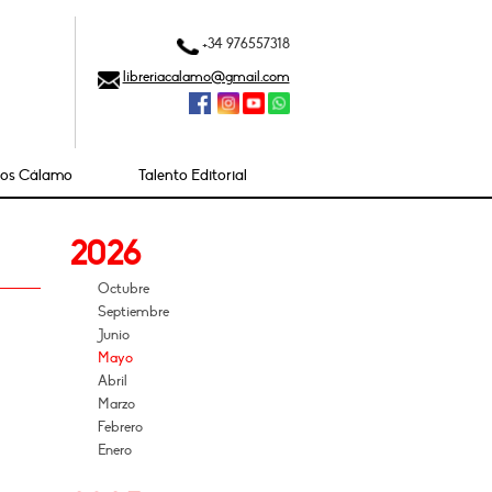
+34 976557318
libreriacalamo@gmail.com
ios Cálamo
Talento Editorial
2026
Octubre
Septiembre
Junio
Mayo
Abril
Marzo
Febrero
Enero