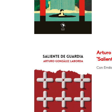
Arturo
"Salien
Con Emili