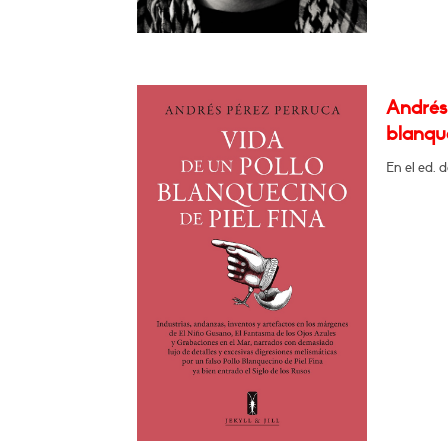
Andrés 
blanque
En el ed. 