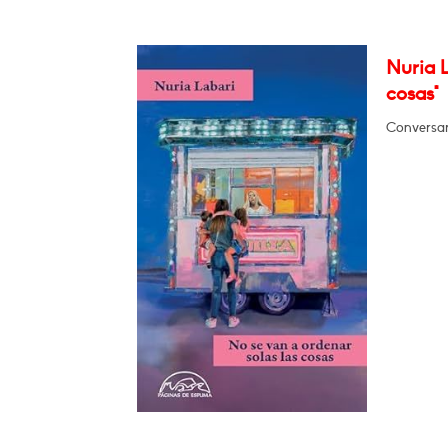
Nuria L
cosas"
Conversar