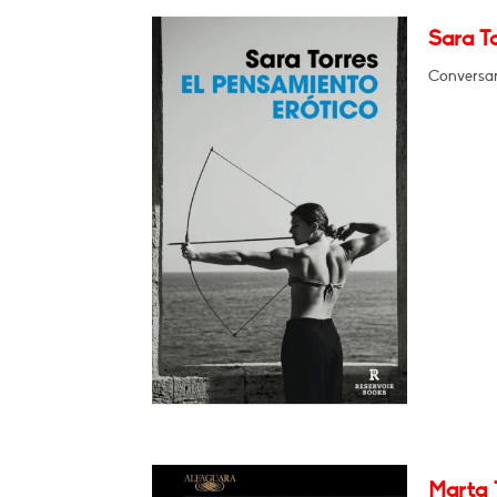
Sara To
Conversar
Marta 