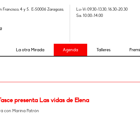
n Francisco, 4 y 5. E-50006 Zaragoza,
Lu-Vi 09.30-13.30, 16.30-20.30
Sa: 10.00-14.00
a
La otra Mirada
Agenda
Talleres
Prem
Fasce presenta Las vidas de Elena
á con Marina Patrón