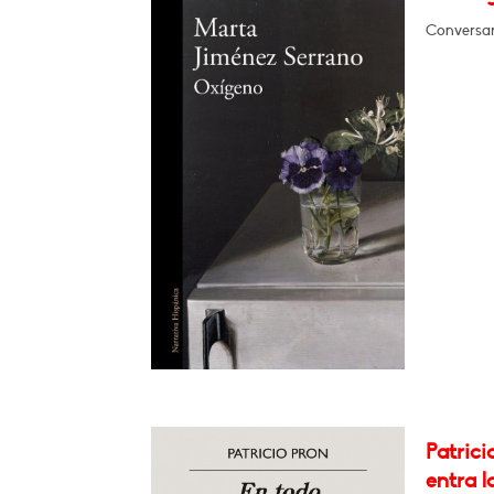
Conversa
Patrici
entra l