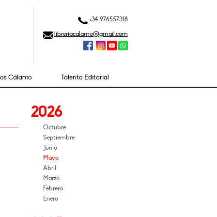
+34 976557318
libreriacalamo@gmail.com
ios Cálamo
Talento Editorial
2026
Octubre
Septiembre
Junio
Mayo
Abril
Marzo
Febrero
Enero