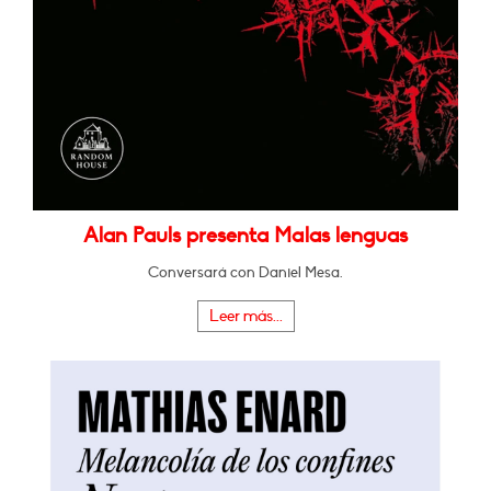
Alan Pauls presenta Malas lenguas
Conversará con Daniel Mesa.
Leer más...