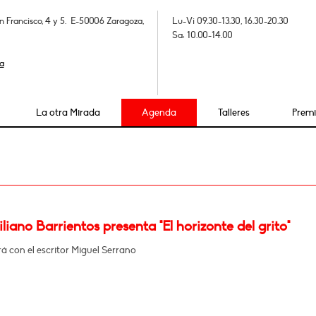
n Francisco, 4 y 5. E-50006 Zaragoza,
Lu-Vi 09.30-13.30, 16.30-20.30
Sa: 10.00-14.00
a
La otra Mirada
Agenda
Talleres
Prem
iano Barrientos presenta "El horizonte del grito"
 con el escritor Miguel Serrano