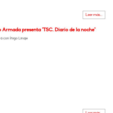
Leer más...
o Armada presenta "TSC. Diario de la noche"
á con Íñigo Linaje
Leer más...