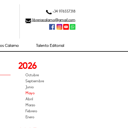
+34 976557318
libreriacalamo@gmail.com
ios Cálamo
Talento Editorial
2026
Octubre
Septiembre
Junio
Mayo
Abril
Marzo
Febrero
Enero