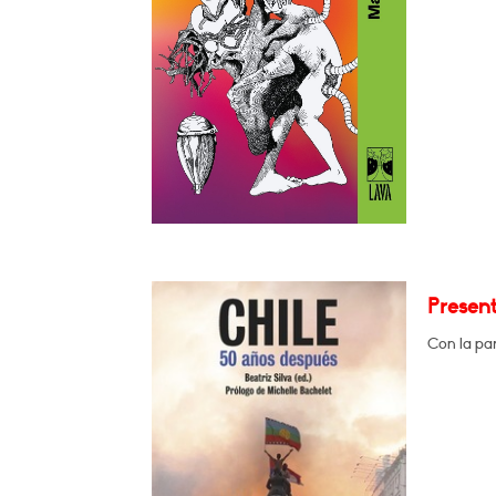
Present
Con la par