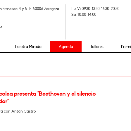
n Francisco, 4 y 5. E-50006 Zaragoza,
Lu-Vi 09.30-13.30, 16.30-20.30
Sa: 10.00-14.00
a
La otra Mirada
Agenda
Talleres
Prem
olea presenta "Beethoven y el silencio
dor"
á con Antón Castro