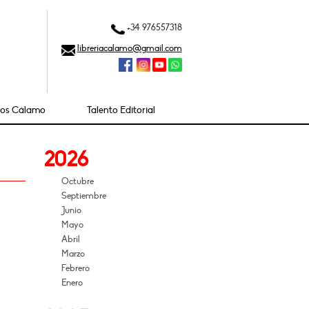
+34 976557318
libreriacalamo@gmail.com
ios Cálamo
Talento Editorial
2026
Octubre
Septiembre
Junio
Mayo
Abril
Marzo
Febrero
Enero