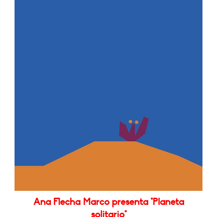
Ana Flecha Marco presenta "Planeta
solitario"