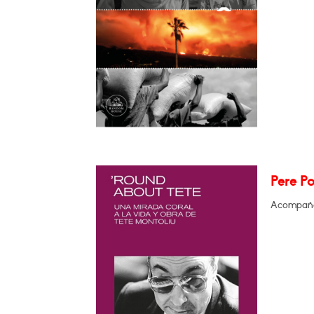
Pere Po
Acompañad