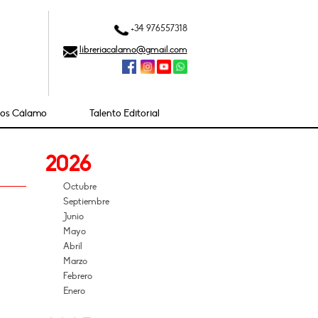
+34 976557318
libreriacalamo@gmail.com
ios Cálamo
Talento Editorial
2026
Octubre
Septiembre
Junio
Mayo
Abril
Marzo
Febrero
Enero