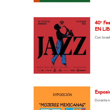
40º Fe
EN LI
Con Israel
Exposic
Durante n