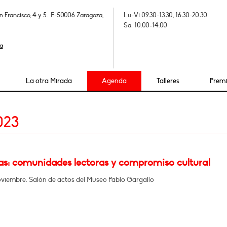
n Francisco, 4 y 5. E-50006 Zaragoza,
Lu-Vi 09.30-13.30, 16.30-20.30
Sa: 10.00-14.00
a
La otra Mirada
Agenda
Talleres
Prem
023
ías: comunidades lectoras y compromiso cultural
oviembre. Salón de actos del Museo Pablo Gargallo