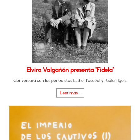
Elvira Valgañón presenta "Fidela"
Conversará con las periodistas Esther Pascual y Paula Figols
Leer más...