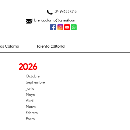
+34 976557318
libreriacalamo@gmail.com
ios Cálamo
Talento Editorial
2026
Octubre
Septiembre
Junio
Mayo
Abril
Marzo
Febrero
Enero