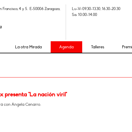
n Francisco, 4 y 5. E-50006 Zaragoza,
Lu-Vi 09.30-13.30, 16.30-20.30
Sa: 10.00-14.00
a
La otra Mirada
Agenda
Talleres
Prem
x presenta "La nación viril"
á con Ángela Cenarro.