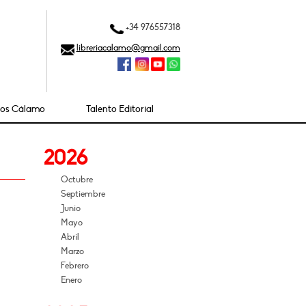
+34 976557318
libreriacalamo@gmail.com
ios Cálamo
Talento Editorial
2026
Octubre
Septiembre
Junio
Mayo
Abril
Marzo
Febrero
Enero