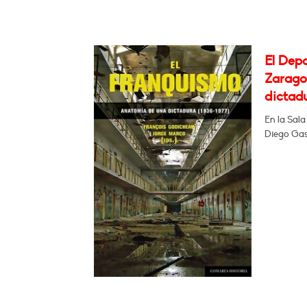
El Dep
Zarago
dictadu
En la Sala
Diego Gas