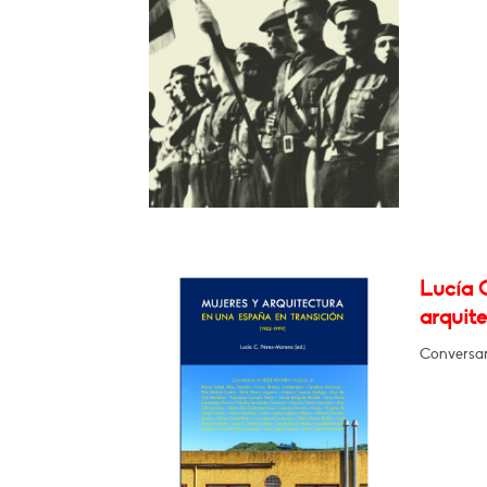
Lucía 
arquite
Conversar