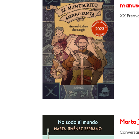
manusc
XX Premio 
Marta 
Conversará