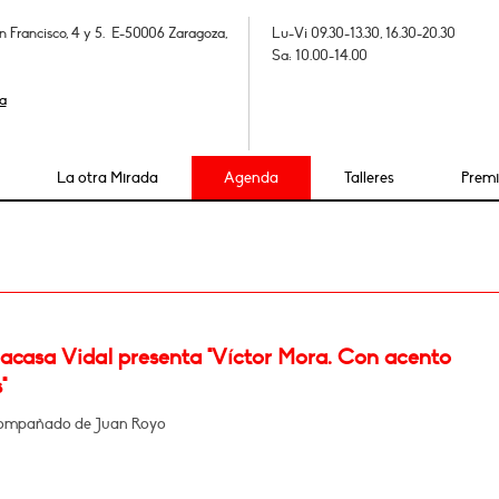
n Francisco, 4 y 5. E-50006 Zaragoza,
Lu-Vi 09.30-13.30, 16.30-20.30
Sa: 10.00-14.00
a
La otra Mirada
Agenda
Talleres
Prem
Lacasa Vidal presenta "Víctor Mora. Con acento
"
compañado de Juan Royo