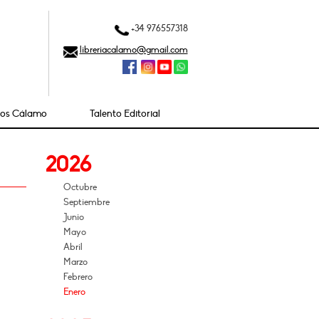
+34 976557318
libreriacalamo@gmail.com
ios Cálamo
Talento Editorial
2026
Octubre
Septiembre
Junio
Mayo
Abril
Marzo
Febrero
Enero