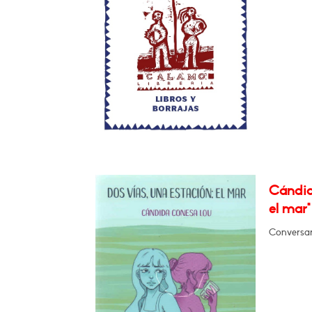
Cándid
el mar"
Conversará