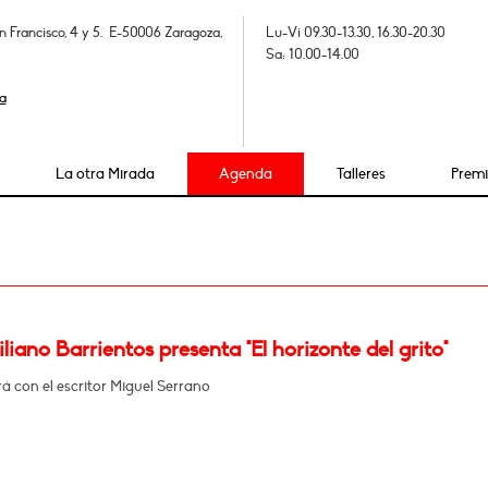
n Francisco, 4 y 5. E-50006 Zaragoza,
Lu-Vi 09.30-13.30, 16.30-20.30
Sa: 10.00-14.00
a
La otra Mirada
Agenda
Talleres
Prem
iano Barrientos presenta "El horizonte del grito"
 con el escritor Miguel Serrano