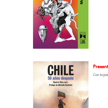
Present
Con la par