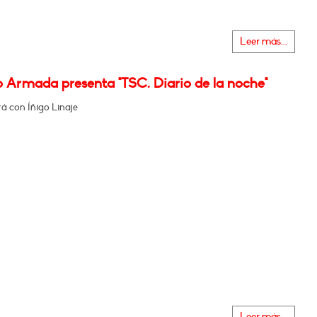
Leer más...
o Armada presenta "TSC. Diario de la noche"
á con Íñigo Linaje
Leer más...