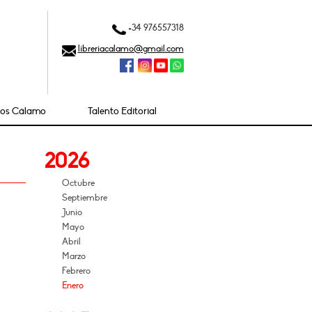
+34 976557318
libreriacalamo@gmail.com
ios Cálamo
Talento Editorial
2026
Octubre
Septiembre
Junio
Mayo
Abril
Marzo
Febrero
Enero