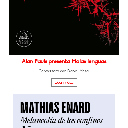
Alan Pauls presenta Malas lenguas
Conversará con Daniel Mesa.
Leer más...