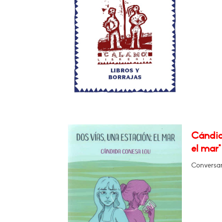
Cándid
el mar"
Conversará