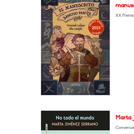
manusc
XX Premio 
Marta 
Conversará