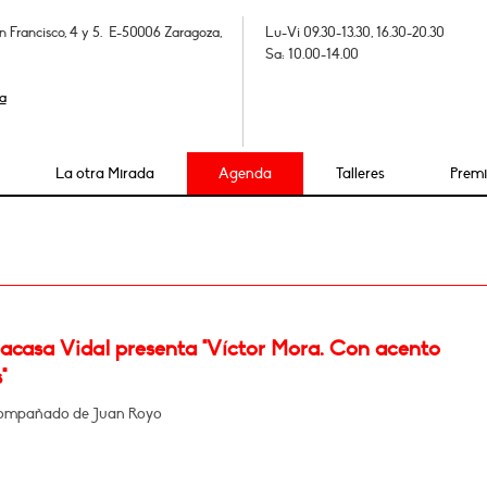
n Francisco, 4 y 5. E-50006 Zaragoza,
Lu-Vi 09.30-13.30, 16.30-20.30
Sa: 10.00-14.00
a
La otra Mirada
Agenda
Talleres
Prem
Lacasa Vidal presenta "Víctor Mora. Con acento
"
compañado de Juan Royo