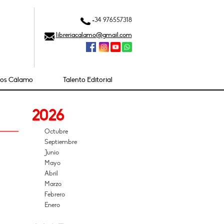
+34 976557318
libreriacalamo@gmail.com
ios Cálamo
Talento Editorial
2026
Octubre
Septiembre
Junio
Mayo
Abril
Marzo
Febrero
Enero