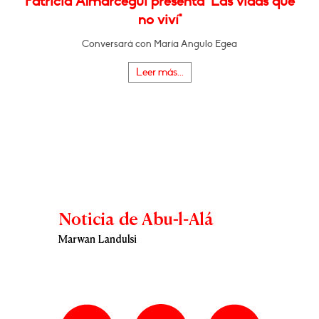
Patricia Almarcegui presenta "Las vidas que
no viví"
Conversará con María Angulo Egea
Leer más...