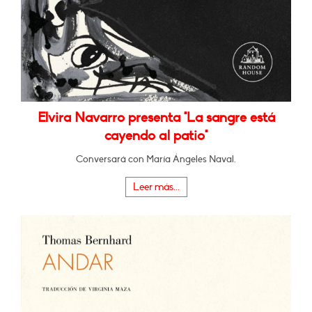
Elvira Navarro presenta "La sangre está
cayendo al patio"
Conversará con María Ángeles Naval.
Leer más...