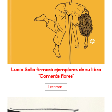
Lucía Solla firmará ejemplares de su libro
"Comerás flores"
Leer más...