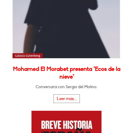
Mohamed El Morabet presenta "Ecos de la
nieve"
Conversará con Sergio del Molino.
Leer más...