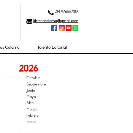
+34 976557318
libreriacalamo@gmail.com
ios Cálamo
Talento Editorial
2026
Octubre
Septiembre
Junio
Mayo
Abril
Marzo
Febrero
Enero