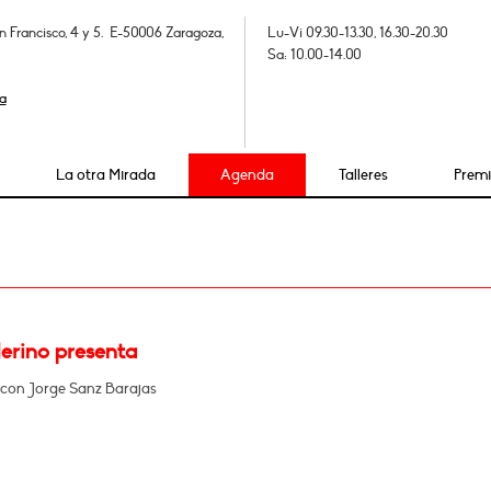
n Francisco, 4 y 5. E-50006 Zaragoza,
Lu-Vi 09.30-13.30, 16.30-20.30
Sa: 10.00-14.00
a
La otra Mirada
Agenda
Talleres
Prem
erino presenta
con Jorge Sanz Barajas