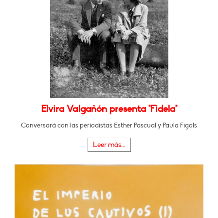
Elvira Valgañón presenta "Fidela"
Conversará con las periodistas Esther Pascual y Paula Figols
Leer más...