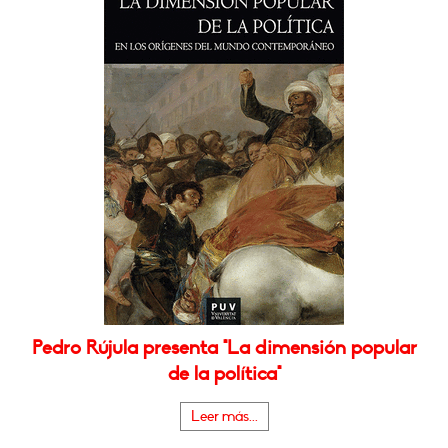
Pedro Rújula presenta "La dimensión popular
de la política"
Leer más...