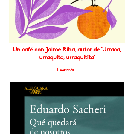
Un café con Jaime Riba, autor de "Urraca,
urraquita, urraquitita"
Leer más...