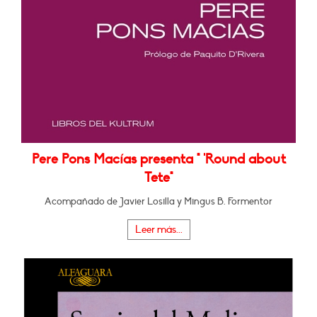
Pere Pons Macías presenta " 'Round about
Tete"
Acompañado de Javier Losilla y Mingus B. Formentor
Leer más...