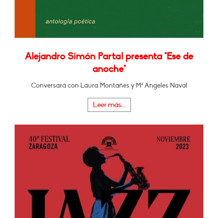
Alejandro Simón Partal presenta "Ese de
anoche"
Conversará con Laura Montañés y Mª Ángeles Naval
Leer más...